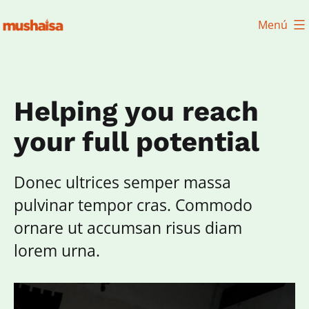
Saltar
Menú
al
Campamentos
contenido
de
verano
Helping you reach
your full potential
Donec ultrices semper massa
pulvinar tempor cras. Commodo
ornare ut accumsan risus diam
lorem urna.