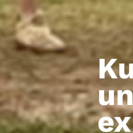
Ku
u
ex