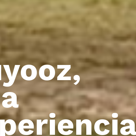
yooz,
na
perienci